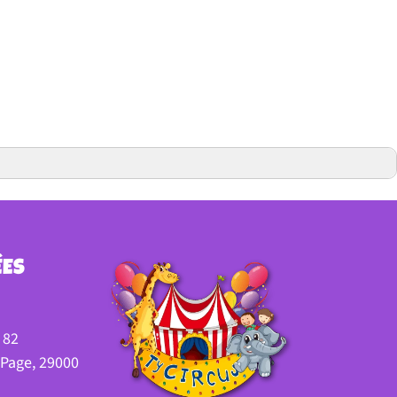
ÉES
 82
e Page, 29000