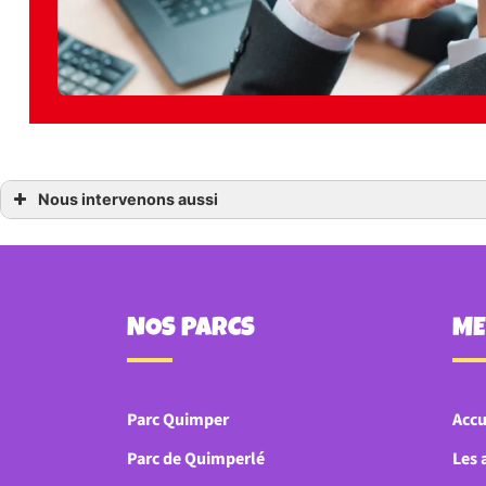
Nous intervenons aussi
Parc de loisirs
Parc de loisirs à Concarneau
Parc de loisirs à Quimper
NOS PARCS
M
Parc Quimper
Accu
Parc de Quimperlé
Les 