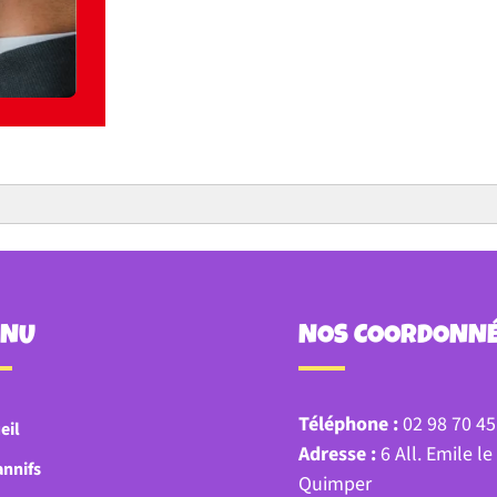
ENU
NOS COORDONN
Téléphone :
02 98 70 45
eil
Adresse :
6 All. Emile l
annifs
Quimper