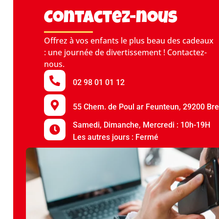
Contactez-nous
Offrez à vos enfants le plus beau des cadeaux
: une journée de divertissement ! Contactez-
nous.
02 98 01 01 12
55 Chem. de Poul ar Feunteun, 29200 Bre
Samedi, Dimanche, Mercredi : 10h-19H
Les autres jours : Fermé