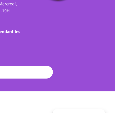
Mercredi,
h-19H
é
pendant les