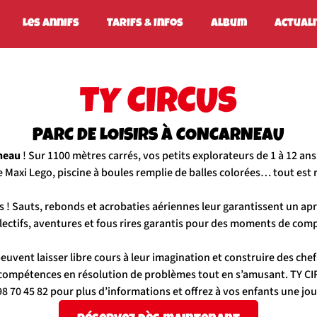
Les Annifs
Tarifs & Infos
Album
Actual
TY CIRCUS
PARC DE LOISIRS À CONCARNEAU
rneau
! Sur 1100 mètres carrés, vos petits explorateurs de 1 à 12 an
de Maxi Lego, piscine à boules remplie de balles colorées… tout es
ts ! Sauts, rebonds et acrobaties aériennes leur garantissent un ap
llectifs, aventures et fous rires garantis pour des moments de comp
uvent laisser libre cours à leur imagination et construire des che
s compétences en résolution de problèmes tout en s’amusant. TY CIR
8 70 45 82 pour plus d’informations et offrez à vos enfants une jo